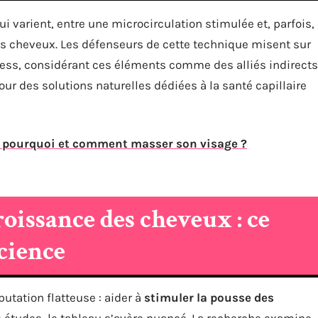
i varient, entre une microcirculation stimulée et, parfois,
es cheveux. Les défenseurs de cette technique misent sur
ress, considérant ces éléments comme des alliés indirects
our des solutions naturelles dédiées à la santé capillaire
 : pourquoi et comment masser son visage ?
oissance des cheveux : ce
cience
utation flatteuse : aider à
stimuler la pousse des
tes études, le tableau s’avère nuancé. La recherche examine