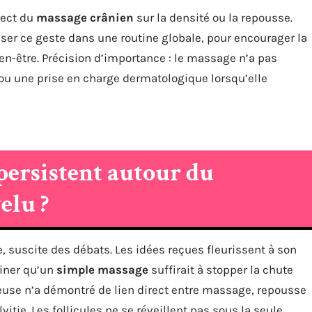
rect du
massage crânien
sur la densité ou la repousse.
iser ce geste dans une routine globale, pour encourager la
ien-être. Précision d’importance : le massage n’a pas
ou une prise en charge dermatologique lorsqu’elle
 persistent autour du
elu ?
, suscite des débats. Les idées reçues fleurissent à son
giner qu’un
simple massage
suffirait à stopper la chute
ieuse n’a démontré de lien direct entre massage, repousse
vitie. Les follicules ne se réveillent pas sous la seule