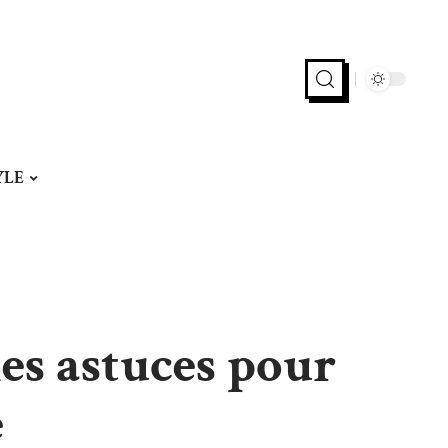
YLE
es astuces pour
e