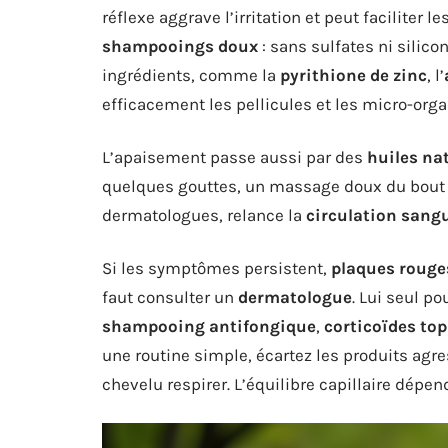
réflexe aggrave l’irritation et peut faciliter l
shampooings doux
: sans sulfates ni silicon
ingrédients, comme la
pyrithione de zinc
, l’
efficacement les pellicules et les micro-or
L’apaisement passe aussi par des
huiles na
quelques gouttes, un massage doux du bout des
dermatologues, relance la
circulation sang
Si les symptômes persistent,
plaques rouge
faut consulter un
dermatologue
. Lui seul po
shampooing antifongique
,
corticoïdes to
une routine simple, écartez les produits agres
chevelu respirer. L’équilibre capillaire dépen