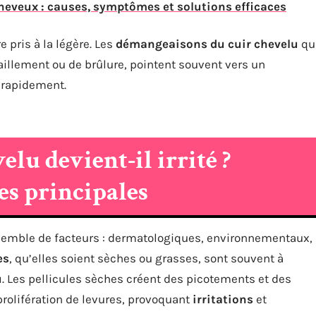
 cheveux : causes, symptômes et solutions efficaces
e pris à la légère. Les
démangeaisons du cuir chevelu
qu
aillement ou de brûlure, pointent souvent vers un
 rapidement.
elu devient-il irrité ?
es principales
nsemble de facteurs : dermatologiques, environnementaux,
es
, qu’elles soient sèches ou grasses, sont souvent à
u
. Les pellicules sèches créent des picotements et des
 prolifération de levures, provoquant
irritations
et