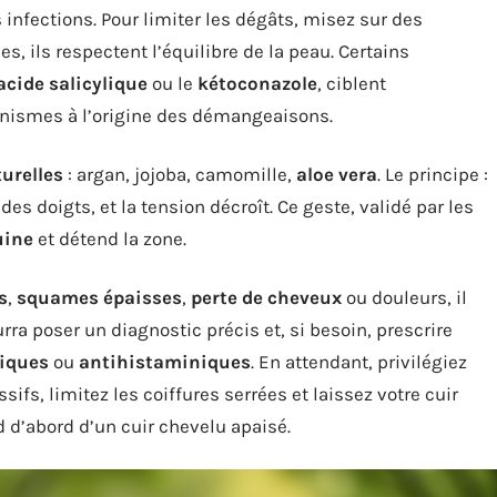
es infections. Pour limiter les dégâts, misez sur des
es, ils respectent l’équilibre de la peau. Certains
acide salicylique
ou le
kétoconazole
, ciblent
ganismes à l’origine des démangeaisons.
turelles
: argan, jojoba, camomille,
aloe vera
. Le principe :
 doigts, et la tension décroît. Ce geste, validé par les
uine
et détend la zone.
s
,
squames épaisses
,
perte de cheveux
ou douleurs, il
urra poser un diagnostic précis et, si besoin, prescrire
piques
ou
antihistaminiques
. En attendant, privilégiez
sifs, limitez les coiffures serrées et laissez votre cuir
d d’abord d’un cuir chevelu apaisé.