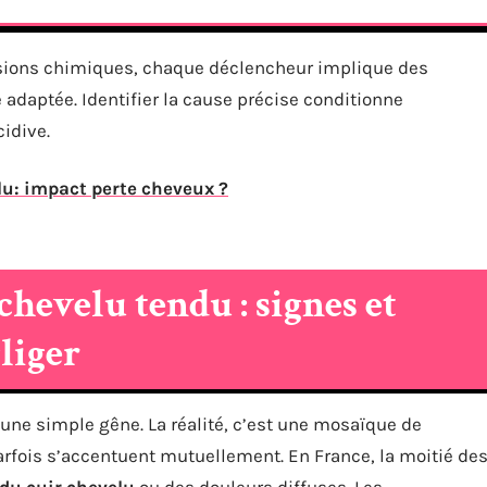
sions chimiques, chaque déclencheur implique des
adaptée. Identifier la cause précise conditionne
cidive.
u: impact perte cheveux ?
hevelu tendu : signes et
gliger
 une simple gêne. La réalité, c’est une mosaïque de
 parfois s’accentuent mutuellement. En France, la moitié de
u cuir chevelu
ou des douleurs diffuses. Les