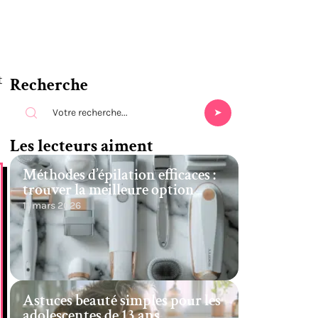
t
Recherche
Les lecteurs aiment
Méthodes d’épilation efficaces :
trouver la meilleure option
11 mars 2026
Astuces beauté simples pour les
adolescentes de 13 ans