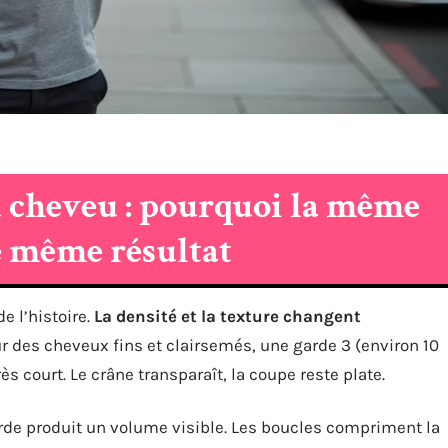
u cheveu : pourquoi la même
e même résultat
e l’histoire.
La densité et la texture changent
ur des cheveux fins et clairsemés, une garde 3 (environ 10
 court. Le crâne transparaît, la coupe reste plate.
rde produit un volume visible. Les boucles compriment la